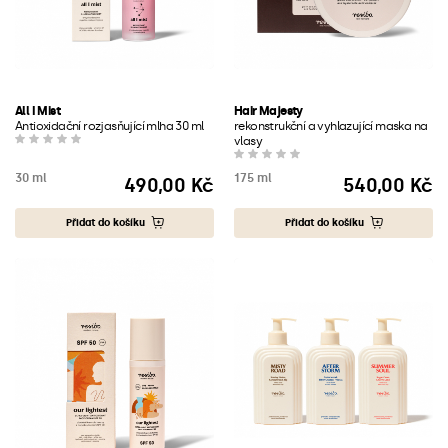
All I Mist
Hair Majesty
Antioxidační rozjasňující mlha 30 ml
rekonstrukční a vyhlazující maska na
vlasy
30 ml
175 ml
490,00 Kč
540,00 Kč
Cena
Cena
Přidat do košíku
Přidat do košíku