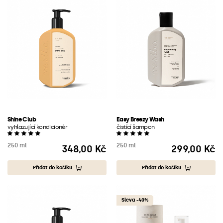
Shine Club
Easy Breezy Wash
vyhlazující kondicionér
čistící šampon
250 ml
250 ml
348,00 Kč
299,00 Kč
Cena
Cena
Přidat do košíku
Přidat do košíku
Sleva -40%