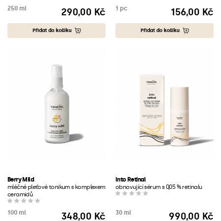
250 ml
1 pc
290,00 Kč
156,00 Kč
Cena
Cena
Přidat do košíku
Přidat do košíku
Berry Mild
Into Retinal
mléčné pleťové tonikum s komplexem
obnovující sérum s 0,05 % retinalu
ceramidů
100 ml
30 ml
348,00 Kč
990,00 Kč
Cena
Cena