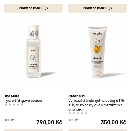
Přidat do košíku
Přidat do košíku
The Muse
Clean Girl
hydro-liftingová esence
Vyhlazující čisticí gel na obličej s 1,75
% kyseliny salicylové a extraktem z
ananasu
100 ml
125 ml
790,00 Kč
350,00 Kč
Cena
Cena