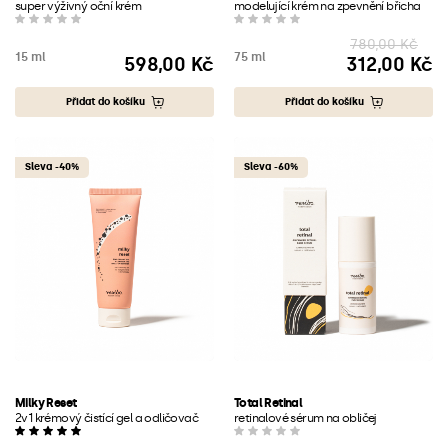
super výživný oční krém
modelující krém na zpevnění břicha
780,00 Kč
15 ml
75 ml
598,00 Kč
312,00 Kč
Cena
Cena
Přidat do košíku
Přidat do košíku
Sleva -40%
Sleva -60%
Milky Reset
Total Retinal
2v1 krémový čistící gel a odličovač
retinalové sérum na obličej