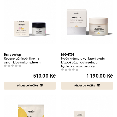
Berry on top
NIGHT.01
Regenerační noční krém s
Noční krém pro vyhlazení pleti s
ceramidovým komplexem
křížově vázanou kyselinou
hyaluronovou a peptidy
510,00 Kč
1 190,00 Kč
Cena
Cena
Přidat do košíku
Přidat do košíku