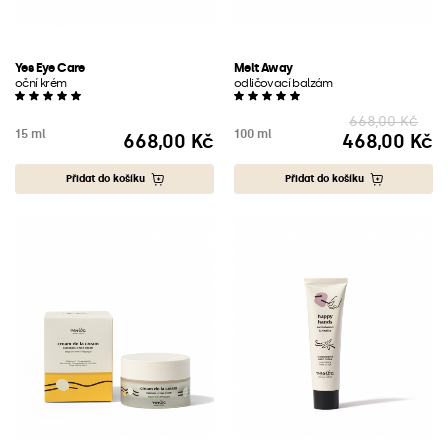
Yes Eye Care
Melt Away
oční krém
odličovací balzám
668,00 Kč
15 ml
100 ml
668,00 Kč
468,00 Kč
Cena
Cena
Přidat do košíku
Přidat do košíku