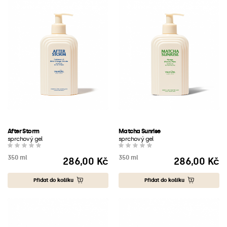
After Storm
Matcha Sunrise
sprchový gel
sprchový gel
350 ml
350 ml
286,00 Kč
286,00 Kč
Cena
Cena
Přidat do košíku
Přidat do košíku