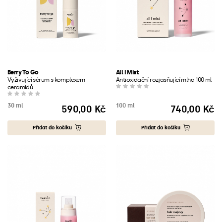
Berry To Go
All I Mist
Vyživující sérum s komplexem
Antioxidační rozjasňující mlha 100 ml
ceramidů
30 ml
100 ml
590,00 Kč
740,00 Kč
Cena
Cena
Přidat do košíku
Přidat do košíku