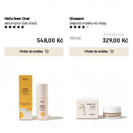
Hello New One!
Glossom
sérum pro růst vlasů
olejová maska na vlasy
548,00 Kč
100 ml
548,00 Kč
329,00 Kč
Cena
Cena
Přidat do košíku
Přidat do košíku