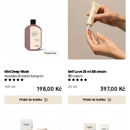
Mini Deep Wash
Self Love 25 ml BB cream
hloubkově čistící šampon
BB cream
100 ml
25 ml
198,00 Kč
397,00 Kč
Cena
Cena
Přidat do košíku
Přidat do košíku