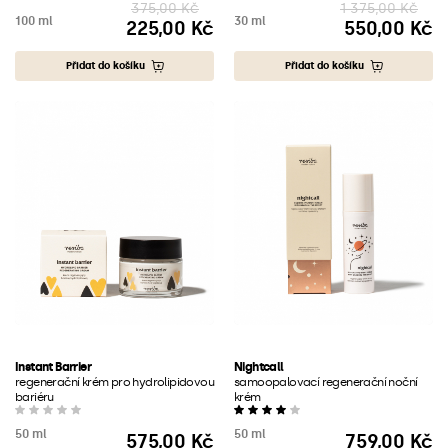
375,00 Kč
1 375,00 Kč
100 ml
30 ml
225,00 Kč
550,00 Kč
Cena
Cena
Přidat do košíku
Přidat do košíku
Instant Barrier
Nightcall
regenerační krém pro hydrolipidovou
samoopalovací regenerační noční
bariéru
krém
50 ml
50 ml
575,00 Kč
759,00 Kč
Cena
Cena