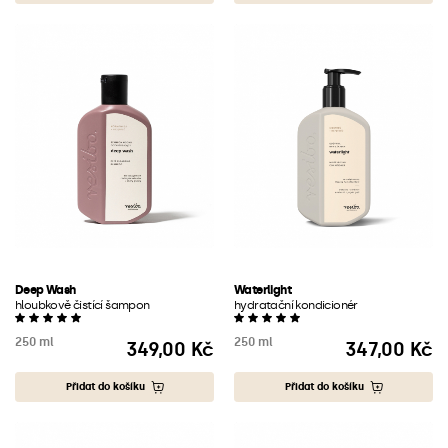
Deep Wash
Waterlight
hloubkově čistící šampon
hydratační kondicionér
250 ml
250 ml
349,00 Kč
347,00 Kč
Cena
Cena
Přidat do košíku
Přidat do košíku