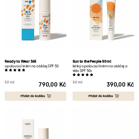
Ready to Wear 365
Sun to the People 50 ml
opalovací krém na obličej SPF 50
lehký opalovací krém na obličej a
tělo SPF 50+
50 ml
50 ml
790,00 Kč
390,00 Kč
Cena
Cena
Přidat do košíku
Přidat do košíku