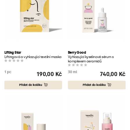
Lifting Star
Berry Good
Liftingová a vyhlazující textilní maska
Vyhlazující kyselinové sérum s
komplexem ceramidů
1 pc
30 ml
190,00 Kč
740,00 Kč
Cena
Cena
Přidat do košíku
Přidat do košíku