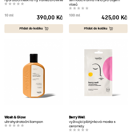
hydratační lesk na rty vanilla brownie
termoochranná mlha pro objem
vlasů
10 ml
100 ml
390,00 Kč
425,00 Kč
Cena
Cena
Přidat do košíku
Přidat do košíku
Wash & Glow
Berry Well
ultrahydratační šampon
vyživující plátýnková maska s
ceramidy