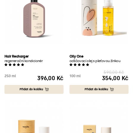
Hair Recharger
Oily One
regenerační kondicionér
odličovací olej s pleťovou žínkou
590,00 Kč
250 ml
100 ml
396,00 Kč
354,00 Kč
Cena
Cena
Přidat do košíku
Přidat do košíku