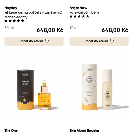
Heyday
Bright Now
lehké sérum na obličej s vitamínem C
korekční oční krém
a antioxidanty
30 ml
15 ml
648,00 Kč
648,00 Kč
Cena
Cena
Přidat do košíku
Přidat do košíku
The One
Skin Mood Booster