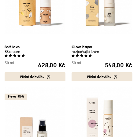
Self Love
Glow Player
BB cream
rozjasňující krém
30 ml
30 ml
628,00 Kč
548,00 Kč
Cena
Cena
Přidat do košíku
Přidat do košíku
Sleva -50%