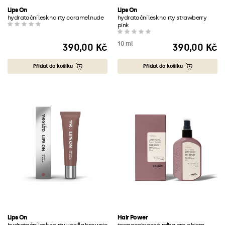
Lips On
Lips On
hydratační lesk na rty caramel nude
hydratační lesk na rty strawberry
pink
10 ml
390,00 Kč
390,00 Kč
Cena
Cena
Přidat do košíku
Přidat do košíku
Lips On
Hair Power