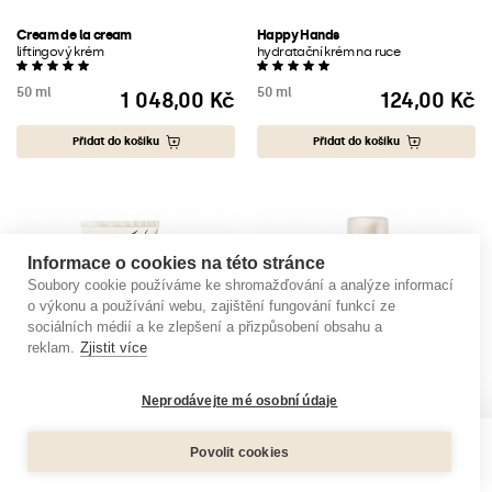
Cream de la cream
Happy Hands
liftingový krém
hydratační krém na ruce
50 ml
50 ml
1 048,00 Kč
124,00 Kč
Cena
Cena
Přidat do košíku
Přidat do košíku
Informace o cookies na této stránce
Soubory cookie používáme ke shromažďování a analýze informací
o výkonu a používání webu, zajištění fungování funkcí ze
sociálních médií a ke zlepšení a přizpůsobení obsahu a
reklam.
Zjistit více
Neprodávejte mé osobní údaje
Povolit cookies
0
Menu
Produkty
Košík
Účet
Work Work Work
Fresh Faced
zpevňující tělové mléko
cistící pěna na obličej