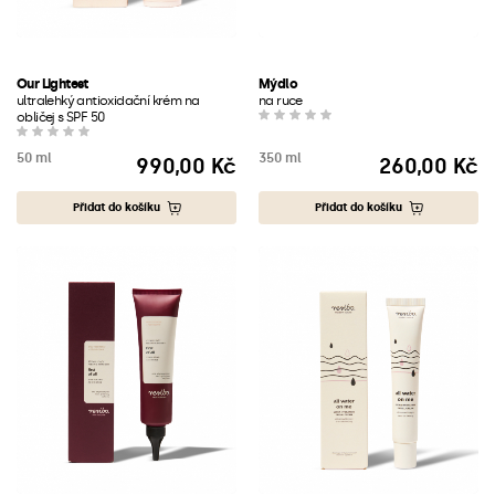
Our Lightest
Mýdlo
ultralehký antioxidační krém na
na ruce
obličej s SPF 50
50 ml
350 ml
990,00 Kč
260,00 Kč
Cena
Cena
Přidat do košíku
Přidat do košíku