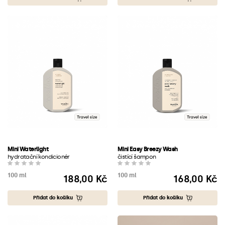
Mini Waterlight
Mini Easy Breezy Wash
hydratační kondicionér
čistící šampon
100 ml
100 ml
188,00 Kč
168,00 Kč
Cena
Cena
Přidat do košíku
Přidat do košíku