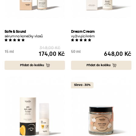
Safe & Sound
Dream Cream
sérum na konečky vlasů
vyživující krém
348,00 Kč
15 ml
50 ml
174,00 Kč
648,00 Kč
Cena
Cena
Přidat do košíku
Přidat do košíku
Sleva -30%