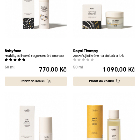
Babyface
Royal Therapy
multikyselinová regenerační esence
zpevňující krém na dekolt a krk
50 ml
50 ml
770,00 Kč
1 090,00 Kč
Cena
Cena
Přidat do košíku
Přidat do košíku