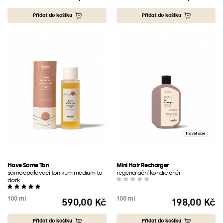
Přidat do košíku
Přidat do košíku
Have Some Tan
Mini Hair Recharger
samoopalovací tonikum medium to
regenerační kondicionér
dark
100 ml
100 ml
590,00 Kč
198,00 Kč
Cena
Cena
Přidat do košíku
Přidat do košíku