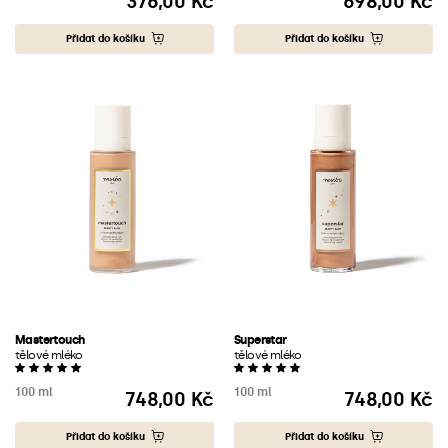
376,00 Kč
698,00 Kč
Cena
Cena
Přidat do košíku
Přidat do košíku
Mastertouch
Superstar
tělové mléko
tělové mléko
100 ml
100 ml
748,00 Kč
748,00 Kč
Cena
Cena
Přidat do košíku
Přidat do košíku