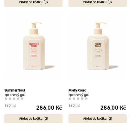
Přidat do košíku
Přidat do košíku
Summer Soul
Misty Road
sprchový gel
sprchový gel
350 ml
350 ml
286,00 Kč
286,00 Kč
Cena
Cena
Přidat do košíku
Přidat do košíku