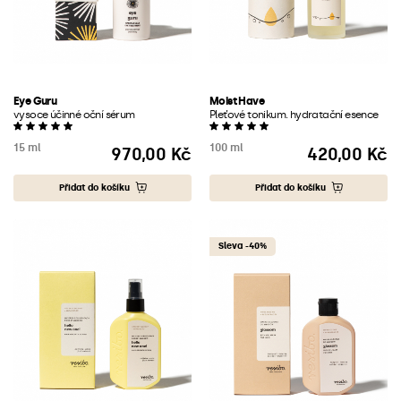
Eye Guru
Moist Have
vysoce účinné oční sérum
Pleťové tonikum. hydratační esence
15 ml
100 ml
970,00 Kč
420,00 Kč
Cena
Cena
Přidat do košíku
Přidat do košíku
Sleva -40%