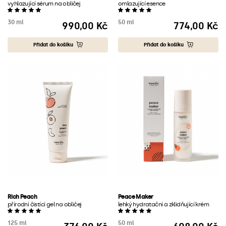
vyhlazující sérum na obličej
omlazující esence
30 ml
50 ml
990,00 Kč
774,00 Kč
Cena
Cena
Přidat do košíku
Přidat do košíku
Rich Peach
Peace Maker
přírodní čistící gel na obličej
lehký hydratační a zklidňující krém
125 ml
50 ml