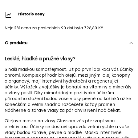
Historie ceny
Nejnižší cena za posledních 90 dní byla
328,80 Kč
O produktu
Lesklé, hladké a pružné vlasy?
S naší maskou samozřejmost. Už po první aplikaci vás účinky
ohromí. Komplex přírodních olejů, mezi jinými olej konopný
a arganový, mají intenzivní hydratační a regenerující
účinky. Výtažek z vojtěšky je bohatý na vitamíny a minerály
a vlasy posílí. Díky mimořádným pozitivním účinkům
přírodního složení budou vaše vlasy pevné od kořínků až ke
konečkům a velmi snadno rozčešete každý pramen.
Nádherné a zdravé vlasy za pár chvil! Není nač čekat.
Olejová maska na vlasy Glossom vás překvapí svou
efektivitou. Účinky se dostaví opravdu velmi rychle a vaše
vlasy budou zdravé, pevné a hladké. Maska intenzivně