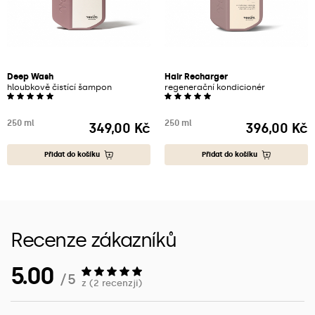
Deep Wash
Hair Recharger
hloubkově čistící šampon
regenerační kondicionér
250 ml
250 ml
349,00 Kč
396,00 Kč
Cena
Cena
Přidat do košíku
Přidat do košíku
Recenze zákazníků
5.00
/ 5
z (2 recenzji)