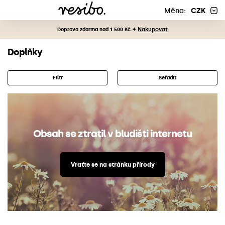
Měna:
CZK
Nakupovat
Doprava zdarma nad 1 500 Kč ✦
Doplňky
Filtr
Seřadit
Obsah se ztratil v bludišti internetu
Vraťte se na stránku přírody