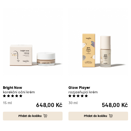
Bright Now
Glow Player
korekční oční krém
rozjasňující krém
15 ml
30 ml
648,00 Kč
548,00 Kč
Cena
Cena
Přidat do košíku
Přidat do košíku