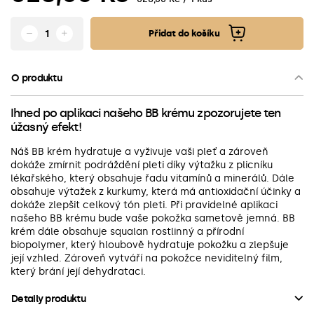
Přidat do košíku
O produktu
Ihned po aplikaci našeho BB krému zpozorujete ten
úžasný efekt!
Náš BB krém hydratuje a vyživuje vaši pleť a zároveň
dokáže zmírnit podráždění pleti díky výtažku z plicníku
lékařského, který obsahuje řadu vitamínů a minerálů. Dále
obsahuje výtažek z kurkumy, která má antioxidační účinky a
dokáže zlepšit celkový tón pleti. Při pravidelné aplikaci
našeho BB krému bude vaše pokožka sametově jemná. BB
krém dále obsahuje squalan rostlinný a přírodní
biopolymer, který hloubově hydratuje pokožku a zlepšuje
její vzhled. Zároveň vytváří na pokožce neviditelný film,
který brání její dehydrataci.
Detaily produktu