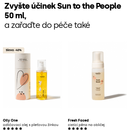
Zvyšte účinek Sun to the People
50 ml,
a zařaďte do péče také
Sleva -40%
Oily One
Fresh Faced
odličovací olej s pleťovou žínkou
cistící pěna na obličej