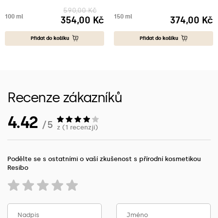
590,00 Kč
100 ml
150 ml
354,00 Kč
374,00 Kč
Cena
Cena
Přidat do košíku
Přidat do košíku
Recenze zákazníků
4.42
/ 5
z (1 recenzji)
Podělte se s ostatními o vaší zkušenost s přírodní kosmetikou
Resibo