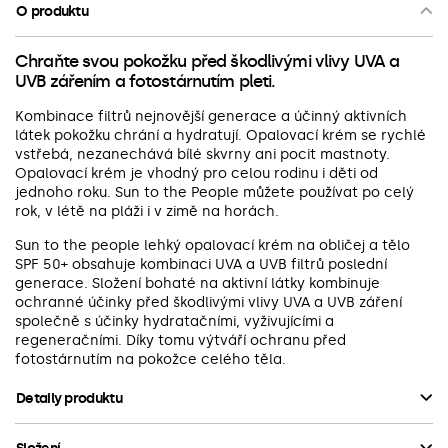
O produktu
Chraňte svou pokožku před škodlivými vlivy UVA a
UVB zářením a fotostárnutím pleti.
Kombinace filtrů nejnovější generace a účinný aktivních
látek pokožku chrání a hydratují. Opalovací krém se rychlé
vstřebá, nezanechává bílé skvrny ani pocit mastnoty.
Opalovací krém je vhodný pro celou rodinu i děti od
jednoho roku. Sun to the People můžete používat po celý
rok, v létě na pláži i v zimě na horách.
Sun to the people lehký opalovací krém na obličej a tělo
SPF 50+ obsahuje kombinaci UVA a UVB filtrů poslední
generace. Složení bohaté na aktivní látky kombinuje
ochranné účinky před škodlivými vlivy UVA a UVB záření
společně s účinky hydratačními, vyživujícími a
regeneračními. Díky tomu výtváří ochranu před
fotostárnutím na pokožce celého těla.
Detaily produktu