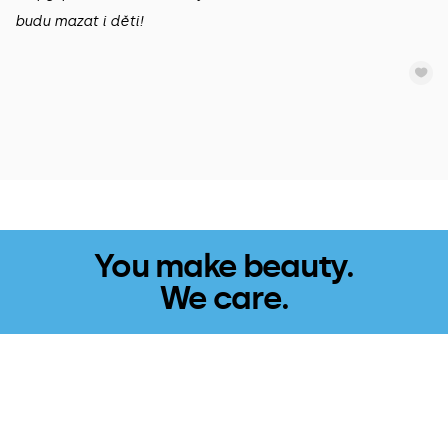
budu mazat i děti!
You make beauty.
We care.