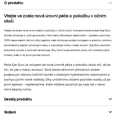
O produktu
Vítejte ve zcela nové úrovni péče o pokožku v očním
okolí.
Vítejte ve zcela nové úrovni péče o pokožku v očním okolí. Koncentrované složení Eye Guru
účinně vyhlazuje a vyživuje pokožku. Potvrzeno důkladným testováním - výsledky potvrdilo
100% respondentů. Aktivní látky peptidu mědi stimuluje syntézu kolagenu a elastinu, zatímco
biomimetický peptid vyhlazuje vrásky a zabraňuje vzniku vrásek nových. Eye Guru pokožku
dokonale vyhladí a zároveň revitalizuje. Díky tomu bude pokožka okolo očí krásně pružná,
hladká, svěží a na první pohled zdravá.
Péče Eye Guru je vstupem do nové úrovně péče o pokožku okolo očí, dá se
říci, že jde o malou revoluci. Silná dávka aktivních přírodních složek
podporující obnovu kožních buněk s úžasnými hydratačními vlastnostmi a
zachycujícími volné radikály. Díky unikátnímu složení poznáte rozdíly už po
první aplikaci - nepřeháníme. Krém můžete používat po celý rok v rámci
ranní beauty rutiny.
Detaily produktu
Složení