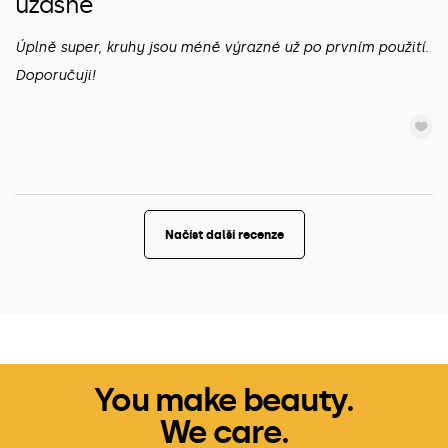
úžasné
Úplně super, kruhy jsou méně výrazné už po prvním použití.
Doporučuji!
Načíst další recenze
You make beauty.
We care.