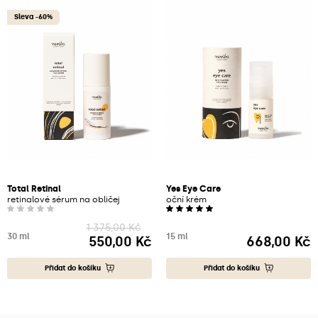
Sleva -60%
Total Retinal
Yes Eye Care
retinalové sérum na obličej
oční krém
1 375,00 Kč
30 ml
15 ml
550,00 Kč
668,00 Kč
Cena
Cena
Přidat do košíku
Přidat do košíku