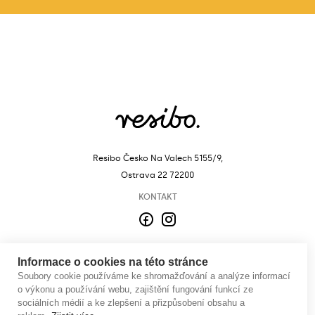
Resibo Česko
Na Valech 5155/9,
Ostrava 22 72200
KONTAKT
Facebook
Instagram
O NÁS
Informace o cookies na této stránce
Soubory cookie používáme ke shromažďování a analýze informací
PRODUKTY
o výkonu a používání webu, zajištění fungování funkcí ze
sociálních médií a ke zlepšení a přizpůsobení obsahu a
RESIBO