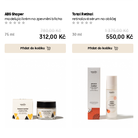
ABS Shaper
Total Retinal
modelující krém na zpevnění břicha
retinalové sérum na obličej
780,00 Kč
1 375,00 Kč
75 ml
30 ml
312,00 Kč
550,00 Kč
Cena
Cena
Přidat do košíku
Přidat do košíku