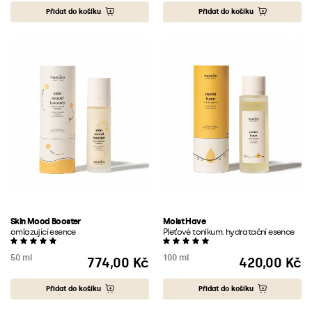
Přidat do košíku
Přidat do košíku
Skin Mood Booster
Moist Have
omlazující esence
Pleťové tonikum. hydratační esence
50 ml
100 ml
774,00 Kč
420,00 Kč
Cena
Cena
Přidat do košíku
Přidat do košíku