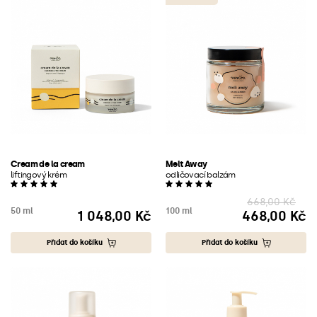
Cream de la cream
Melt Away
liftingový krém
odličovací balzám
668,00 Kč
50 ml
100 ml
1 048,00 Kč
468,00 Kč
Cena
Cena
Přidat do košíku
Přidat do košíku