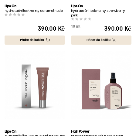
Lips On
Lips On
hydratační lesk na rty caramel nude
hydratační lesk na rty strawberry
pink
10 ml
390,00 Kč
390,00 Kč
Cena
Cena
Přidat do košíku
Přidat do košíku
Lips On
Hair Power