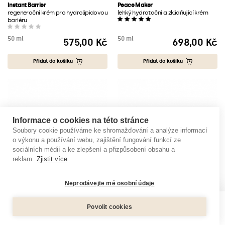
Instant Barrier
Peace Maker
regenerační krém pro hydrolipidovou
lehký hydratační a zklidňující krém
bariéru
50 ml
50 ml
575,00 Kč
698,00 Kč
Cena
Cena
Přidat do košíku
Přidat do košíku
Informace o cookies na této stránce
Soubory cookie používáme ke shromažďování a analýze informací
o výkonu a používání webu, zajištění fungování funkcí ze
sociálních médií a ke zlepšení a přizpůsobení obsahu a
reklam.
Zjistit více
Neprodávejte mé osobní údaje
Povolit cookies
0
Glow Player
Happy Hands
Menu
Produkty
Košík
Účet
rozjasňující krém
hydratační krém na ruce