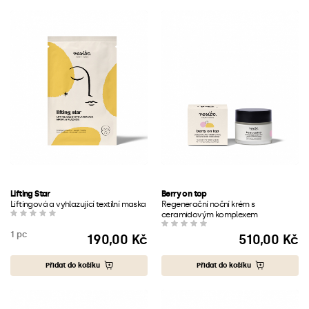
Lifting Star
Berry on top
Liftingová a vyhlazující textilní maska
Regenerační noční krém s
ceramidovým komplexem
1 pc
190,00 Kč
510,00 Kč
Cena
Cena
Přidat do košíku
Přidat do košíku