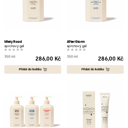
Misty Road
After Storm
sprchový gel
sprchový gel
350 ml
350 ml
286,00 Kč
286,00 Kč
Cena
Cena
Přidat do košíku
Přidat do košíku