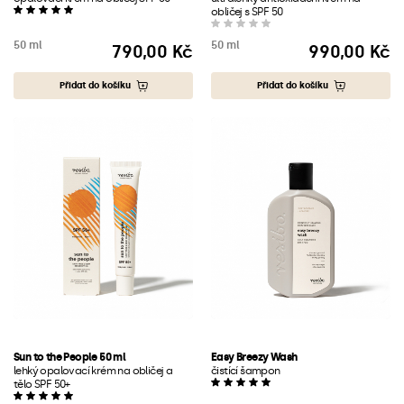
obličej s SPF 50
50 ml
50 ml
790,00 Kč
990,00 Kč
Cena
Cena
Přidat do košíku
Přidat do košíku
Sun to the People 50 ml
Easy Breezy Wash
lehký opalovací krém na obličej a
čistící šampon
tělo SPF 50+