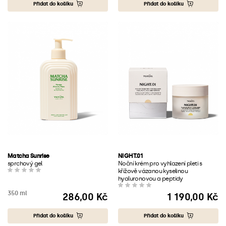
Přidat do košíku
Přidat do košíku
Matcha Sunrise
NIGHT.01
sprchový gel
Noční krém pro vyhlazení pleti s
křížově vázanou kyselinou
hyaluronovou a peptidy
350 ml
286,00 Kč
1 190,00 Kč
Cena
Cena
Přidat do košíku
Přidat do košíku