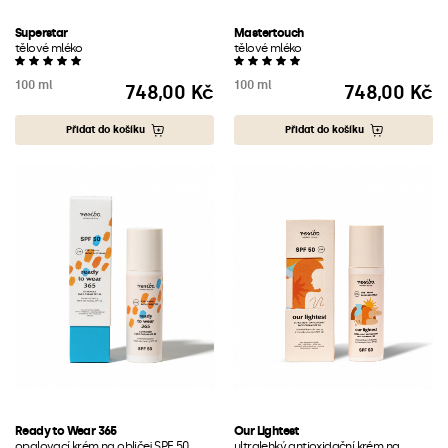
Superstar
Mastertouch
tělové mléko
tělové mléko
100 ml
100 ml
748,00 Kč
748,00 Kč
Cena
Cena
Přidat do košíku
Přidat do košíku
Ready to Wear 365
Our Lightest
opalovací krém na obličej SPF 50
ultralehký antioxidační krém na