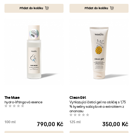
Přidat do košíku
Přidat do košíku
The Muse
Clean Girl
hydro-liftingová esence
Vyhlazující čisticí gel na obličej s 1,75
% kyseliny salicylové a extraktem z
ananasu
100 ml
125 ml
790,00 Kč
350,00 Kč
Cena
Cena