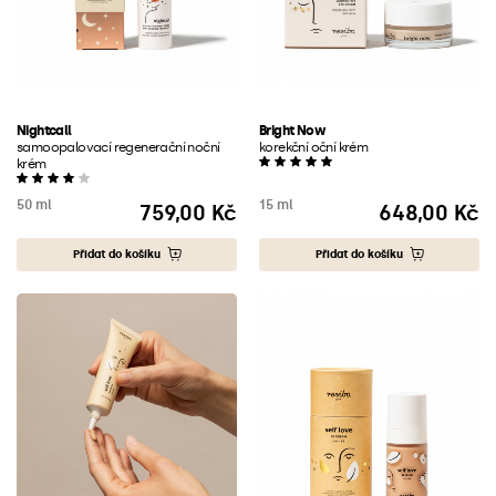
Nightcall
Bright Now
samoopalovací regenerační noční
korekční oční krém
krém
50 ml
15 ml
759,00 Kč
648,00 Kč
Cena
Cena
Přidat do košíku
Přidat do košíku