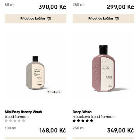
50 ml
250 ml
390,00 Kč
299,00 Kč
Cena
Cena
Přidat do košíku
Přidat do košíku
Mini Easy Breezy Wash
Deep Wash
čistící šampon
hloubkově čistící šampon
100 ml
250 ml
168,00 Kč
349,00 Kč
Cena
Cena