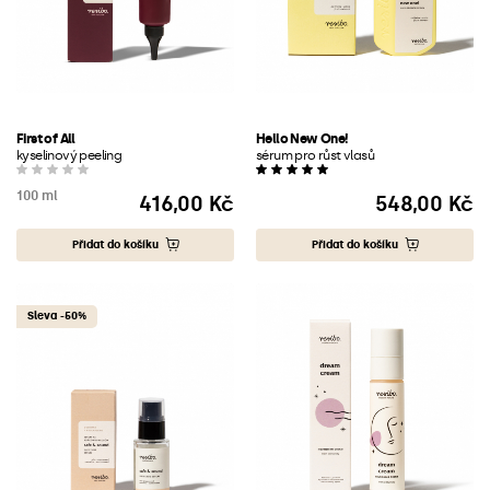
First of All
Hello New One!
kyselinový peeling
sérum pro růst vlasů
100 ml
416,00 Kč
548,00 Kč
Cena
Cena
Přidat do košíku
Přidat do košíku
Sleva -50%