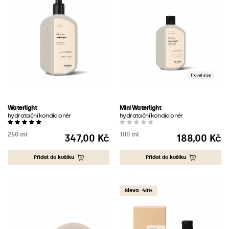
Waterlight
Mini Waterlight
hydratační kondicionér
hydratační kondicionér
250 ml
100 ml
347,00 Kč
188,00 Kč
Cena
Cena
Přidat do košíku
Přidat do košíku
Sleva -40%