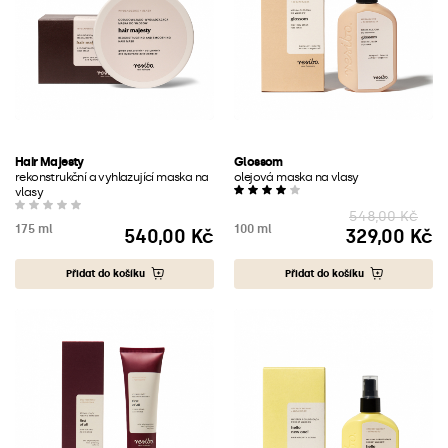
Hair Majesty
Glossom
rekonstrukční a vyhlazující maska na
olejová maska na vlasy
vlasy
548,00 Kč
175 ml
100 ml
540,00 Kč
329,00 Kč
Cena
Cena
Přidat do košíku
Přidat do košíku