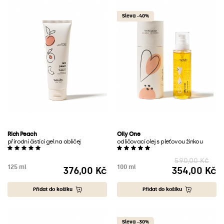
Sleva -40%
Rich Peach
Oily One
přírodní čistící gel na obličej
odličovací olej s pleťovou žínkou
590,00 Kč
125 ml
100 ml
376,00 Kč
354,00 Kč
Cena
Cena
Přidat do košíku
Přidat do košíku
Sleva -30%