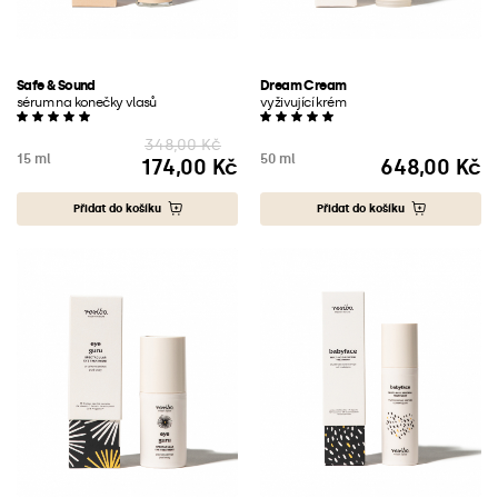
Safe & Sound
Dream Cream
sérum na konečky vlasů
vyživující krém
348,00 Kč
15 ml
50 ml
174,00 Kč
648,00 Kč
Cena
Cena
Přidat do košíku
Přidat do košíku