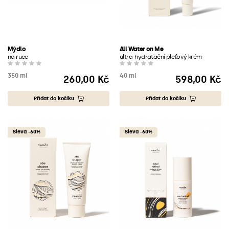
Mýdlo
All Water on Me
na ruce
ultra-hydratační pleťový krém
350 ml
40 ml
260,00 Kč
598,00 Kč
Cena
Cena
Přidat do košíku
Přidat do košíku
Sleva -60%
Sleva -60%