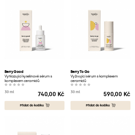
Berry Good
Berry To Go
Vyhlazující kyselinové sérum s
Vyživující sérum s komplexem
komplexem ceramidů
ceramidů
30 ml
30 ml
740,00 Kč
590,00 Kč
Cena
Cena
Přidat do košíku
Přidat do košíku