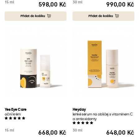
15 ml
30 ml
598,00 Kč
990,00 Kč
Cena
Cena
Přidat do košíku
Přidat do košíku
Yes Eye Care
Heyday
oční krém
lehké sérum na obličej s vitamínem C
a antioxidanty
15 ml
30 ml
668,00 Kč
648,00 Kč
Cena
Cena