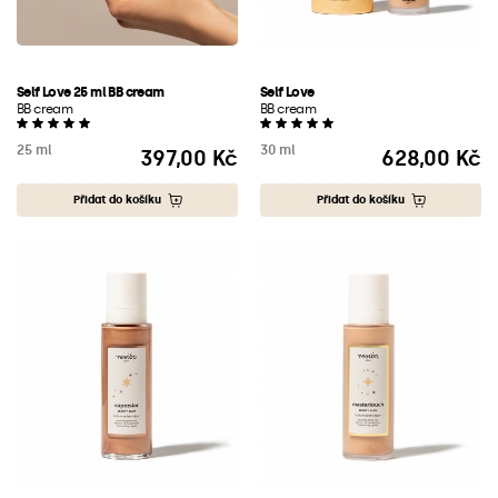
Self Love 25 ml BB cream
Self Love
BB cream
BB cream
25 ml
30 ml
397,00 Kč
628,00 Kč
Cena
Cena
Přidat do košíku
Přidat do košíku