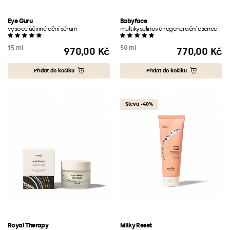
Eye Guru
Babyface
vysoce účinné oční sérum
multikyselinová regenerační esence
15 ml
50 ml
970,00 Kč
770,00 Kč
Cena
Cena
Přidat do košíku
Přidat do košíku
Sleva -40%
Royal Therapy
Milky Reset