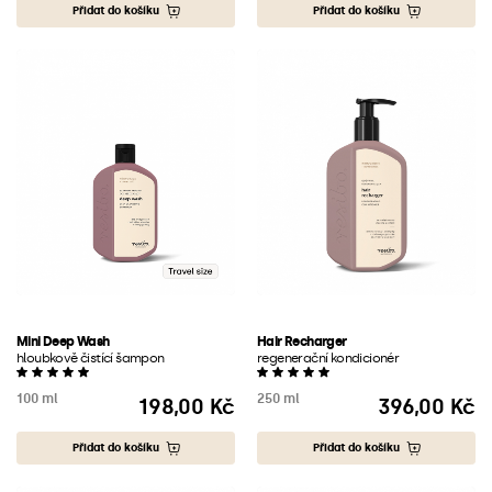
Přidat do košíku
Přidat do košíku
Mini Deep Wash
Hair Recharger
hloubkově čistící šampon
regenerační kondicionér
100 ml
250 ml
198,00 Kč
396,00 Kč
Cena
Cena
Přidat do košíku
Přidat do košíku