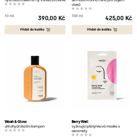
hydratační lesk na rty vanilla brownie
termoochranná mlha pro objem
vlasů
10 ml
100 ml
390,00 Kč
425,00 Kč
Cena
Cena
Přidat do košíku
Přidat do košíku
Wash & Glow
Berry Well
ultrahydratační šampon
vyživující plátýnková maska s
ceramidy