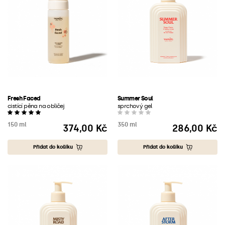
Fresh Faced
Summer Soul
cistící pěna na obličej
sprchový gel
150 ml
350 ml
374,00 Kč
286,00 Kč
Cena
Cena
Přidat do košíku
Přidat do košíku