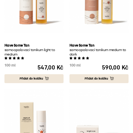
Have Some Tan
Have Some Tan
samoopalovací tonikum light to
samoopalovací tonikum medium to
medium
dark
100 ml
100 ml
547,00 Kč
590,00 Kč
Cena
Cena
Přidat do košíku
Přidat do košíku