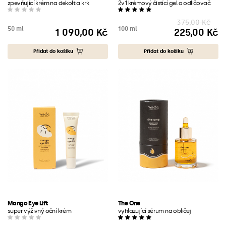
zpevňující krém na dekolt a krk
2v1 krémový čistící gel a odličovač
375,00 Kč
50 ml
100 ml
1 090,00 Kč
225,00 Kč
Cena
Cena
Přidat do košíku
Přidat do košíku
Mango Eye Lift
The One
super výživný oční krém
vyhlazující sérum na obličej