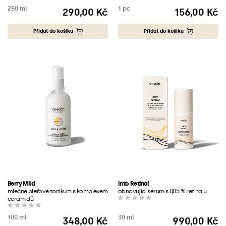
250 ml
1 pc
290,00 Kč
156,00 Kč
Cena
Cena
Přidat do košíku
Přidat do košíku
Berry Mild
Into Retinal
mléčné pleťové tonikum s komplexem
obnovující sérum s 0,05 % retinalu
ceramidů
100 ml
30 ml
348,00 Kč
990,00 Kč
Cena
Cena