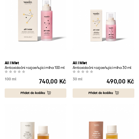
All I Mist
All I Mist
Antioxidační rozjasňující mlha 100 ml
Antioxidační rozjasňující mlha 30 ml
100 ml
30 ml
740,00 Kč
490,00 Kč
Cena
Cena
Přidat do košíku
Přidat do košíku