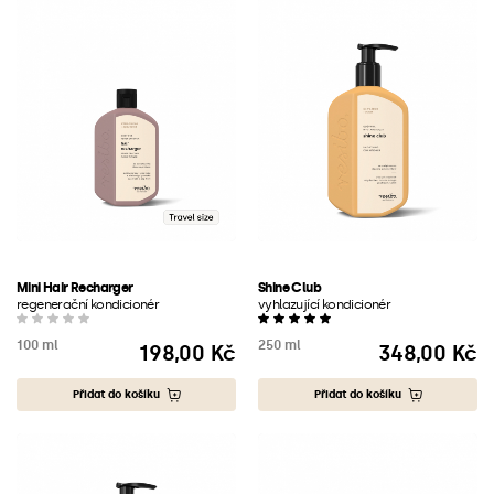
Mini Hair Recharger
Shine Club
regenerační kondicionér
vyhlazující kondicionér
100 ml
250 ml
198,00 Kč
348,00 Kč
Cena
Cena
Přidat do košíku
Přidat do košíku