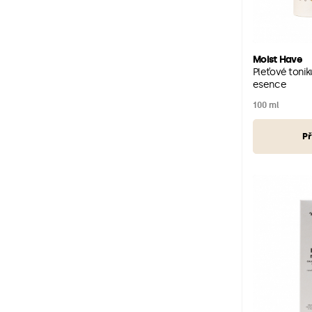
Moist Have
Pleťové toni
esence
100 ml
Př