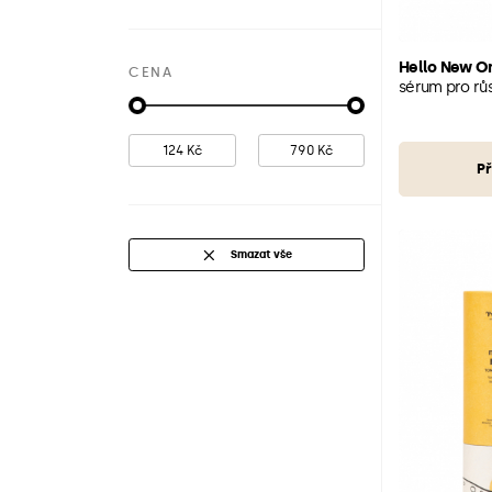
Hello New O
CENA
sérum pro růs
Př
Smazat vše