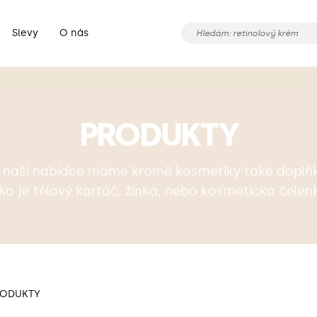
Slevy
O nás
PRODUKTY
 naší nabídce máme kromě kosmetiky také doplň
ko je tělový kartáč, žínka, nebo kosmetická čelen
ODUKTY