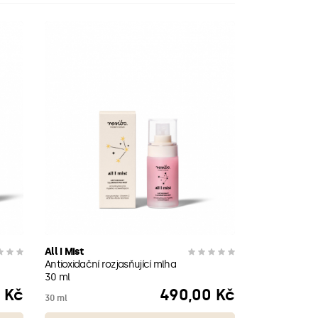
All I Mist
Antioxidační rozjasňující mlha
30 ml
 Kč
490,00 Kč
Cena
30 ml