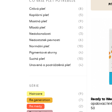
CO VAŠE PLEŤ POTŘEBUJE
Př
Citlivá pleť
(8)
Kapilární pleť
(5)
Mastná pleť
(9)
Mladá pleť
(8)
Nedokonalosti
(3)
Nedostatek pevnosti
(6)
Normální pleť
(10)
Pigmentové skvrny
(4)
Suchá pleť
(10)
Unavená a podrážděná pleť
(4)
SÉRIE
Haircare
(9)
Ready to We
Re.generation
(7)
opalovací kré
Re.medy
(2)
50