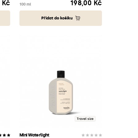
 Kč
198,00 Kč
Cena
100 ml
Přidat do košíku
Mini Waterlight