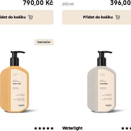
790,00 Kč
396,00
Cena
Cena
250 ml
idat do košíku
Přidat do košíku
bestseller
Waterlight