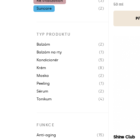
Re.vitalization
(3)
50 ml
Suncare
(2)
Př
TYP PRODUKTU
Balzám
(2)
Balzám na rty
(1)
Kondicionér
(5)
Krém
(8)
Maska
(2)
Peeling
(1)
Sérum
(2)
Tonikum
(4)
FUNKCE
Anti-aging
(15)
Shine Club