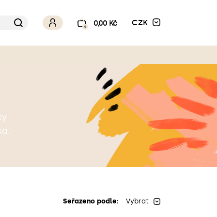
CZK
0,00 Kč
0
ky
ka.
Seřazeno podle:
Vybrat