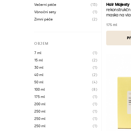
Hair Majesty
Večerní péče
(13)
rekonstrukční
Vánoční sety
(1)
maska na vla
Zimní péče
(2)
175 ml
Př
OBJEM
7 ml
(1)
15 ml
(2)
30 ml
(1)
40 ml
(2)
50 ml
(4)
100 ml
(8)
175 ml
(1)
200 ml
(1)
250 ml
(1)
250 ml
(1)
250 ml
(1)