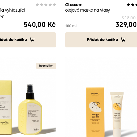
Glossom
 a vyhlazující
olejová maska na vlasy
sy
548,00
540,00 Kč
329,00
Cena
Cena
100 ml
idat do košíku
Přidat do košíku
bestseller