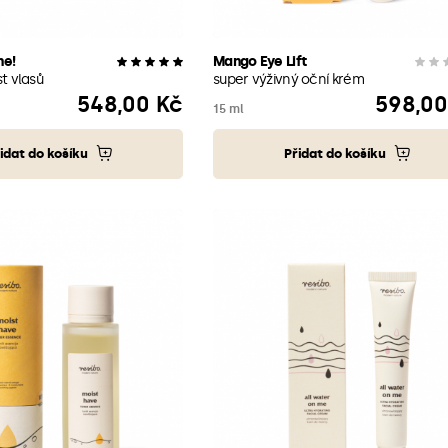
ne!
Mango Eye Lift
t vlasů
super výživný oční krém
548,00 Kč
598,00
Cena
Cena
15 ml
idat do košíku
Přidat do košíku