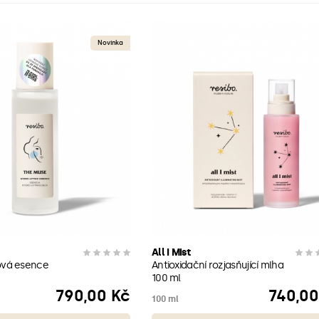
Novinka
All I Mist
gová esence
Antioxidační rozjasňující mlha
100 ml
790,00 Kč
740,00
Cena
Cena
100 ml