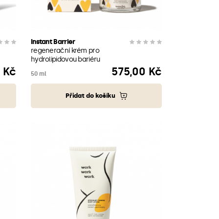
Instant Barrier
regenerační krém pro
hydrolipidovou bariéru
 Kč
575,00 Kč
Cena
50 ml
Přidat do košíku