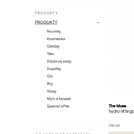
PRODUKTY
PRODUKTY
Novinky
Kosmetika
Obličej
Tělo
Dárkové sady
Doplňky
Oči
Rty
Vlasy
Mytí a koupel
The Muse
Special offer
hydro-liftin
100 ml