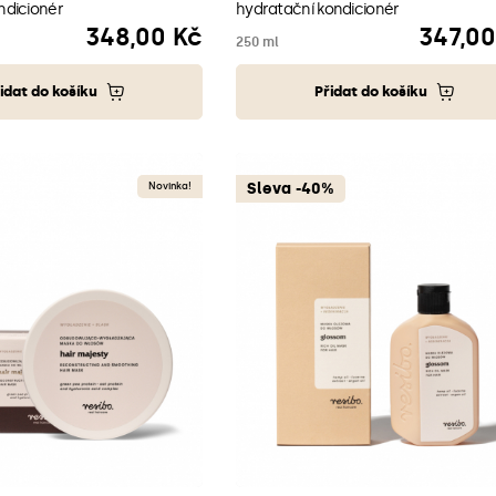
ondicionér
hydratační kondicionér
348,00 Kč
347,00
Cena
Cena
250 ml
idat do košíku
Přidat do košíku
Sleva -40%
Novinka!