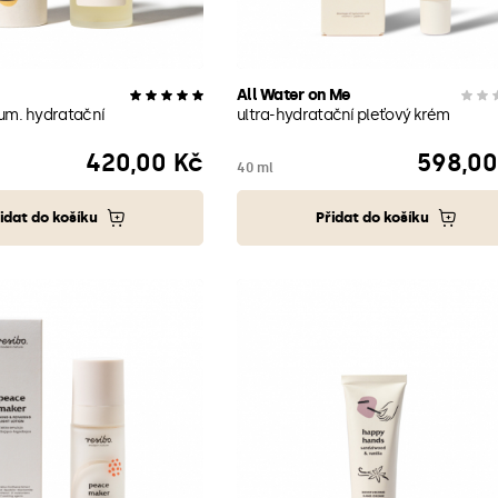
All Water on Me
kum. hydratační
ultra-hydratační pleťový krém
420,00 Kč
598,00
Cena
Cena
40 ml
idat do košíku
Přidat do košíku