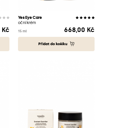
Yes Eye Care
oční krém
 Kč
668,00 Kč
Cena
15 ml
Přidat do košíku