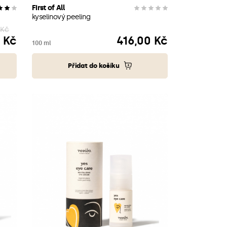
First of All
kyselinový peeling
 Kč
 Kč
416,00 Kč
Cena
100 ml
Přidat do košíku